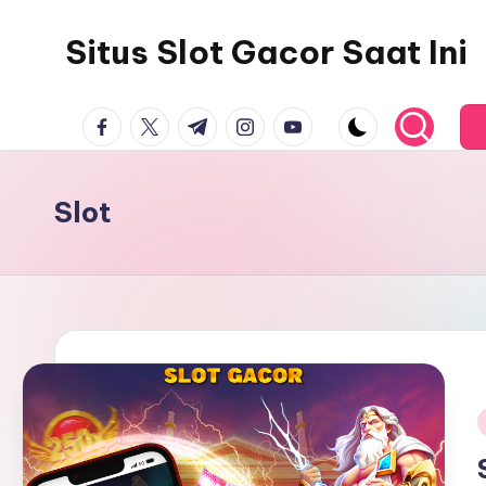
Situs Slot Gacor Saat Ini
Skip
to
voxbo.org
content
facebook.com
twitter.com
t.me
instagram.com
youtube.com
Slot
i