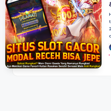
H
P
b