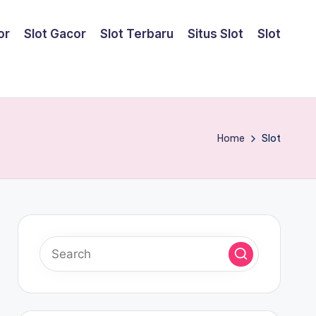
or
Slot Gacor
Slot Terbaru
Situs Slot
Slot
Home
Slot